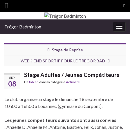
Tog
sea
Search for:
for
Trégor Badminton
Togg
navig
Stage de Reprise
WEEK-END SPORTIF POUR LE TREGOR BAD
Stage Adultes / Jeunes Compétiteurs
SEP
08
De
fabien
dans la catégorie
Actualité
Le club organise un stage le dimanche 18 septembre de
10h00 à 16h00 à Louannec (gymnase du Carpont).
Les jeunes compétiteurs suivants sont aussi conviés
:
Anaëlle D, Anaëlle M, Antoine, Bastien, Félix, Johan, Justine,