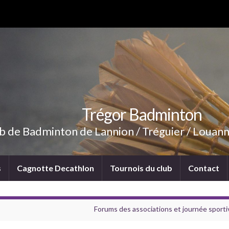
Trégor Badminton
b de Badminton de Lannion / Tréguier / Louann
s
Cagnotte Decathlon
Tournois du club
Contact
Forums des associations et journée sport