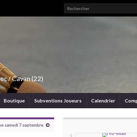
Search for:
ec / Cavan (22)
Boutique
Subventions Joueurs
Calendrier
Comp
ive samedi 7 septembre