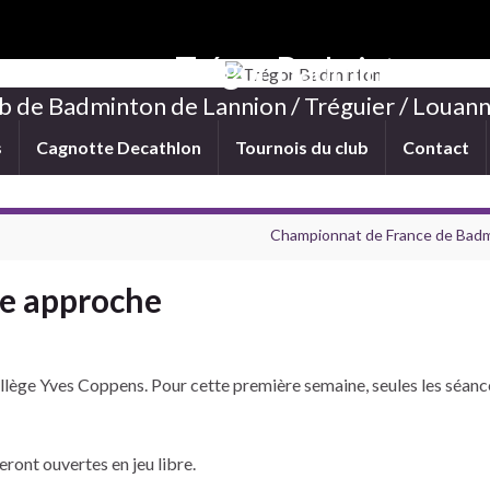
Trégor Badminton
b de Badminton de Lannion / Tréguier / Louann
s
Cagnotte Decathlon
Tournois du club
Contact
Championnat de France de Badm
se approche
ollège Yves Coppens. Pour cette première semaine, seules les séance
eront ouvertes en jeu libre.