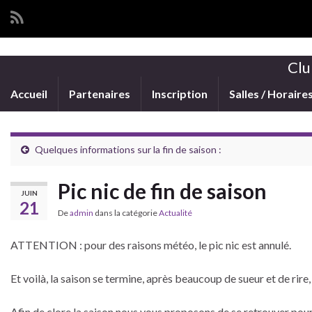
Clu
Accueil
Partenaires
Inscription
Salles / Horaire
Quelques informations sur la fin de saison :
Pic nic de fin de saison
JUIN
21
De
admin
dans la catégorie
Actualité
ATTENTION : pour des raisons météo, le pic nic est annulé.
Et voilà, la saison se termine, après beaucoup de sueur et de rire,
Afin de clore la saison nous vous proposons de se retrouver pour u