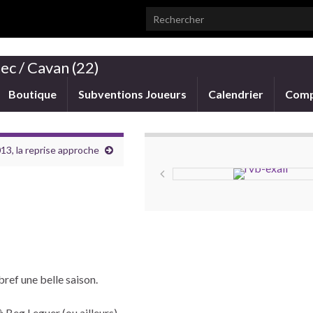
Search for:
ec / Cavan (22)
Boutique
Subventions Joueurs
Calendrier
Comp
3, la reprise approche
bref une belle saison.
à Beg Leguer (ou ailleurs)