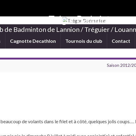
Trégor Badminton
b de Badminton de Lannion / Tréguier / Louann
s
Cagnotte Decathlon
Tournois du club
Contact
Saison 2012/201
 beaucoup de volants dans le filet et à côté, quelques jolis coups…. 
n pic nic le dimanche 8 juillet à midi avec conjoint(e) et enfant(s) 