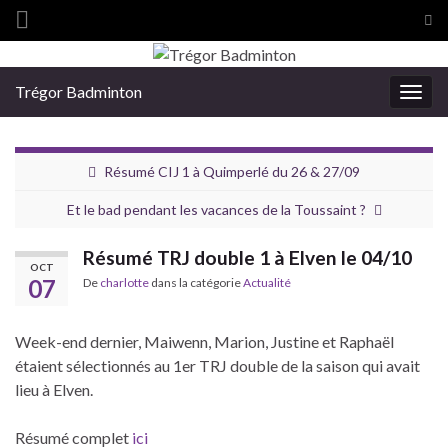
Tog
sea
Search for:
for
Trégor Badminton
Togg
navig
Résumé CIJ 1 à Quimperlé du 26 & 27/09
Et le bad pendant les vacances de la Toussaint ?
Résumé TRJ double 1 à Elven le 04/10
OCT
07
De
charlotte
dans la catégorie
Actualité
Week-end dernier, Maiwenn, Marion, Justine et Raphaël
étaient sélectionnés au 1er TRJ double de la saison qui avait
lieu à Elven.
Résumé complet
ici