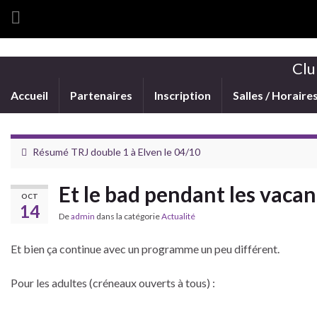
Clu
Accueil
Partenaires
Inscription
Salles / Horaire
Résumé TRJ double 1 à Elven le 04/10
Et le bad pendant les vacan
OCT
14
De
admin
dans la catégorie
Actualité
Et bien ça continue avec un programme un peu différent.
Pour les adultes (créneaux ouverts à tous) :