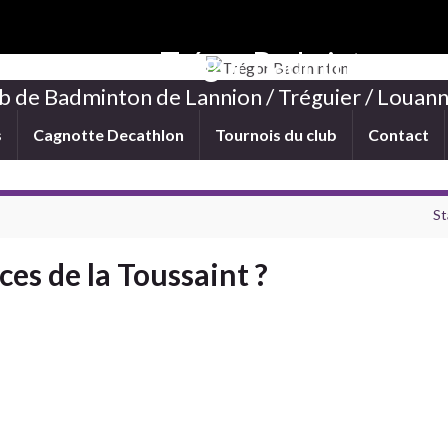
Trégor Badminton
b de Badminton de Lannion / Tréguier / Louann
s
Cagnotte Decathlon
Tournois du club
Contact
St
ces de la Toussaint ?