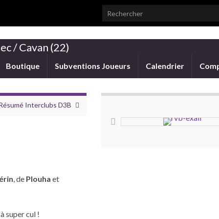
Search for:
ec / Cavan (22)
Boutique
Subventions Joueurs
Calendrier
Comp
Résumé Interclubs D3B
érin
, de
Plouha
et
à super cul !