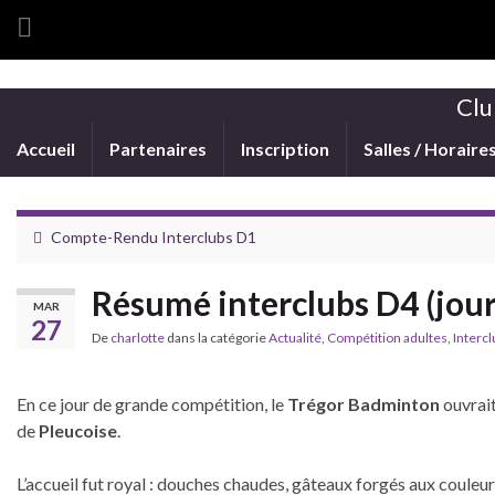
Clu
Accueil
Partenaires
Inscription
Salles / Horaire
Compte-Rendu Interclubs D1
Résumé interclubs D4 (jou
MAR
27
De
charlotte
dans la catégorie
Actualité
,
Compétition adultes
,
Intercl
En ce jour de grande compétition, le
Trégor Badminton
ouvrai
de
Pleucoise
.
L’accueil fut royal : douches chaudes, gâteaux forgés aux couleur