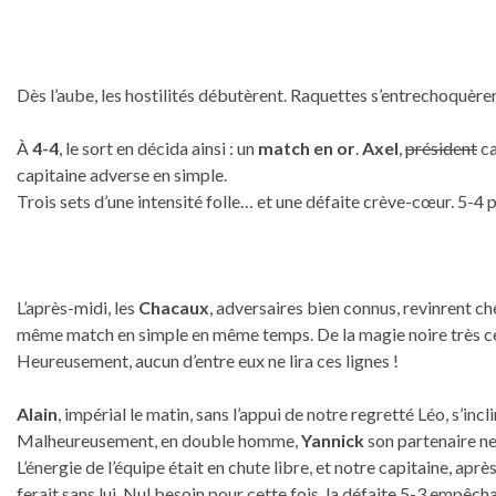
Dès l’aube, les hostilités débutèrent. Raquettes s’entrechoquère
À
4-4
, le sort en décida ainsi : un
match en or
.
Axel
,
président
ca
capitaine adverse en simple.
Trois sets d’une intensité folle… et une défaite crève-cœur. 5-4 p
L’après-midi, les
Chacaux
, adversaires bien connus, revinrent ch
même match en simple en même temps. De la magie noire très ce
Heureusement, aucun d’entre eux ne lira ces lignes !
Alain
, impérial le matin, sans l’appui de notre regretté Léo, s’incl
Malheureusement, en double homme,
Yannick
son partenaire ne 
L’énergie de l’équipe était en chute libre, et notre capitaine, apr
ferait sans lui. Nul besoin pour cette fois, la défaite 5-3 empêch