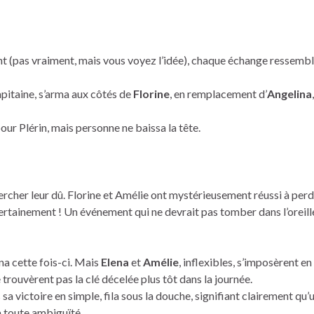
nt (pas vraiment, mais vous voyez l’idée), chaque échange ressembl
pitaine, s’arma aux côtés de
Florine
, en remplacement d’
Angelina
our Plérin, mais personne ne baissa la tête.
ercher leur dû. Florine et Amélie ont mystérieusement réussi à perd
rtainement ! Un événement qui ne devrait pas tomber dans l’oreil
ina cette fois-ci. Mais
Elena
et
Amélie
, inflexibles, s’imposèrent e
trouvèrent pas la clé décelée plus tôt dans la journée.
ès sa victoire en simple, fila sous la douche, signifiant clairement q
a toute ambiguïté.