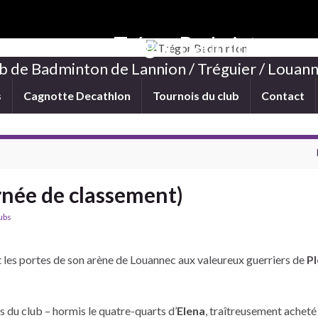
Trégor Badminton
b de Badminton de Lannion / Tréguier / Louann
s
Cagnotte Decathlon
Tournois du club
Contact
rnée de classement)
ubs
t les portes de son arène de Louannec aux valeureux guerriers de
Pl
s du club – hormis le quatre-quarts d’
Elena
, traîtreusement acheté 