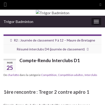
Tog
sea
Search for:
for
Trégor Badminton
Togg
navig
R2 : Journée de classement 9 à 12 – Maure de Bretagne
Résumé interclubs D4 (journée de classement)
Compte-Rendu Interclubs D1
MAR
25
De
charlotte
dans la catégorie
Compétition
,
Compétition adultes
,
Interclubs
1ère rencontre : Tregor 2 contre apéro 1