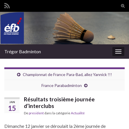
Tog
sear
Search for:
for
Trégor Badminton
Togg
navig
Championnat de France Para-Bad, allez Yannick !!!
France Parabadminton
Résultats troisième journée
JAN
d’interclubs
15
De
president
dans la catégorie
Actualité
Dimanche 12 janvier se déroulait la 2ème journée de