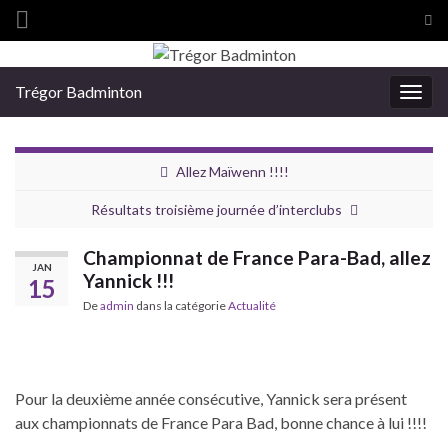
Tog
sea
Search for:
for
Trégor Badminton
Togg
navig
Allez Maïwenn !!!!
Résultats troisième journée d’interclubs
Championnat de France Para-Bad, allez
JAN
Yannick !!!
15
De
admin
dans la catégorie
Actualité
Pour la deuxième année consécutive, Yannick sera présent
aux championnats de France Para Bad, bonne chance à lui !!!!