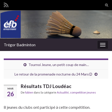
Tog
sear
Search for:
for
Trégor Badminton
Togg
navig
Tournoi Jeune, un petit coup de main…
Le retour de la promenade nocturne du 24 Mars😉
Résultats TDJ Loudéac
MAR
26
De
fabien
dans la catégorie
Actualité
,
competition jeunes
8 jeunes du clubs ont participé à cette compétition.