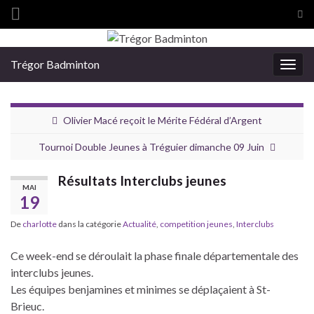
Tog
sea
Search for:
for
Trégor Badminton
Togg
navig
Olivier Macé reçoit le Mérite Fédéral d’Argent
Tournoi Double Jeunes à Tréguier dimanche 09 Juin
Résultats Interclubs jeunes
MAI
19
De
charlotte
dans la catégorie
Actualité
,
competition jeunes
,
Interclubs
Ce week-end se déroulait la phase finale départementale des
interclubs jeunes.
Les équipes benjamines et minimes se déplaçaient à St-
Brieuc.