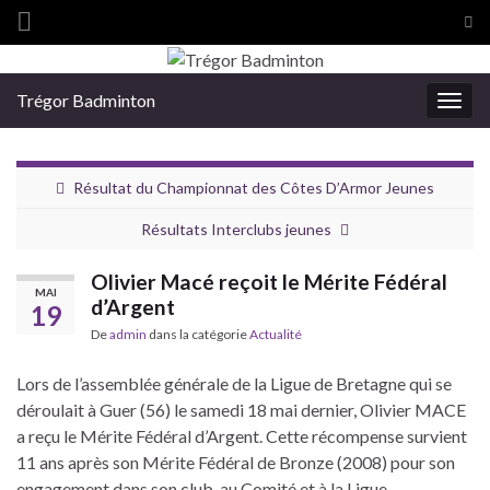
Tog
sea
Search for:
for
Trégor Badminton
Togg
navig
Résultat du Championnat des Côtes D’Armor Jeunes
Résultats Interclubs jeunes
Olivier Macé reçoit le Mérite Fédéral
MAI
d’Argent
19
De
admin
dans la catégorie
Actualité
Lors de l’assemblée générale de la Ligue de Bretagne qui se
déroulait à Guer (56) le samedi 18 mai dernier, Olivier MACE
a reçu le Mérite Fédéral d’Argent. Cette récompense survient
11 ans après son Mérite Fédéral de Bronze (2008) pour son
engagement dans son club, au Comité et à la Ligue.