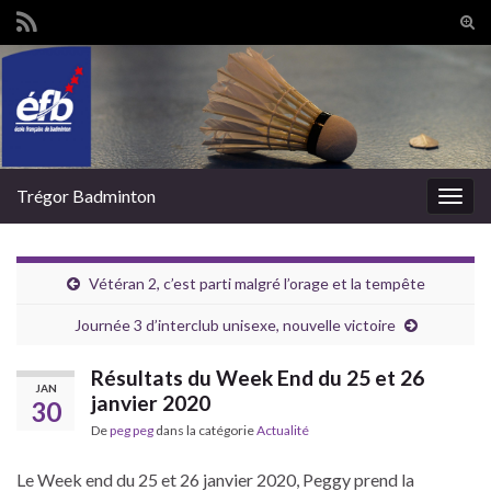
Tog
sear
Search for:
for
Trégor Badminton
Togg
navig
Vétéran 2, c’est parti malgré l’orage et la tempête
Journée 3 d’interclub unisexe, nouvelle victoire
Résultats du Week End du 25 et 26
JAN
janvier 2020
30
De
peg peg
dans la catégorie
Actualité
Le Week end du 25 et 26 janvier 2020, Peggy prend la