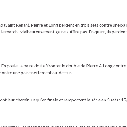
 (Saint Renan), Pierre et Long perdent en trois sets contre une pai
ns le match. Malheureusement, ça ne suffira pas. En quart, ils perde
.
En poule, la paire doit affronter le double de Pierre & Long contre l
 contre une paire nettement au-dessus.
nt leur chemin jusqu ‘en finale et remportent la série en 3 sets : 
 série 5, sortent de poule et se retrouvent en quarts contre Alizée