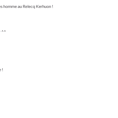
les homme au Relecq Kerhuon !
r ^^
 !