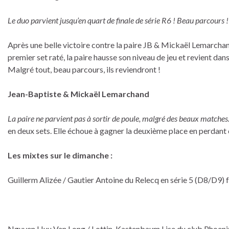
Le duo parvient jusqu’en quart de finale de série R6 ! Beau parcours !
Après une belle victoire contre la paire JB & Mickaël Lemarchand
premier set raté, la paire hausse son niveau de jeu et revient da
Malgré tout, beau parcours, ils reviendront !
Jean-Baptiste & Mickaël Lemarchand
La paire ne parvient pas à sortir de poule, malgré des beaux matches
en deux sets. Elle échoue à gagner la deuxième place en perdant
Les mixtes sur le dimanche :
Guillerm Alizée / Gautier Antoine du Relecq en série 5 (D8/D9) fo
Nguyen Huu Van Long / Lottin-Kastenbaum Lise du club Phoenix en