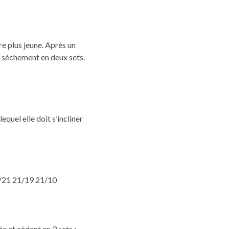
re plus jeune. Après un
nt sèchement en deux sets.
equel elle doit s’incliner
15/21 21/19 21/10
 et cèdent en 3 sets :