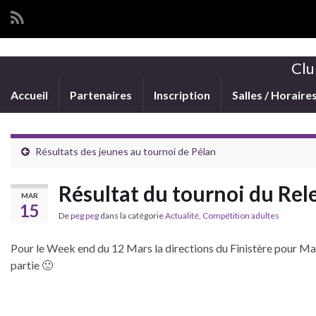
Clu
Accueil
Partenaires
Inscription
Salles / Horaire
Résultats des jeunes au tournoi de Pélan
Résultat du tournoi du Rel
MAR
15
De
peg peg
dans la catégorie
Actualité
,
Compétition adultes
Pour le Week end du 12 Mars la directions du Finistère pour Maiwe
partie 🙂