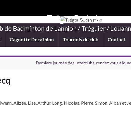
Trégor Badminton
b de Badminton de Lannion / Tréguier / Louann
s
Cagnotte Decathlon
Tournois du club
Contact
Dernière journée des Interclubs, rendez vous à lou
ecq
nn, Alizée, Lise, Arthur, Long, Nicolas, Pierre, Simon, Alban et Je