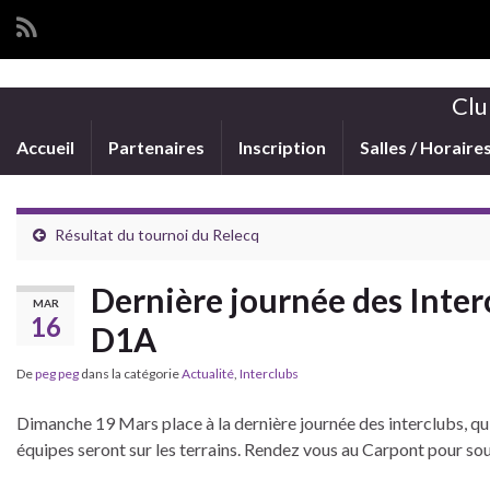
Clu
Accueil
Partenaires
Inscription
Salles / Horaire
Résultat du tournoi du Relecq
Dernière journée des Inter
MAR
16
D1A
De
peg peg
dans la catégorie
Actualité
,
Interclubs
Dimanche 19 Mars place à la dernière journée des interclubs, qu
équipes seront sur les terrains. Rendez vous au Carpont pour so