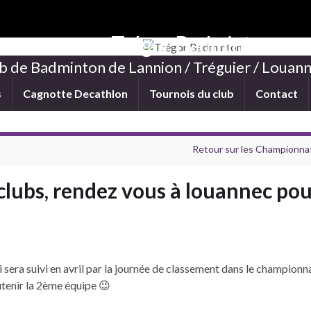
Trégor Badminton
b de Badminton de Lannion / Tréguier / Louann
s
Cagnotte Decathlon
Tournois du club
Contact
Retour sur les Championna
clubs, rendez vous à louannec pou
i sera suivi en avril par la journée de classement dans le champion
utenir la 2ème équipe 😉