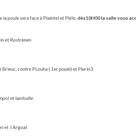
 la poule sera face à Plaintel et Plélo.
dès10H00 la salle vous acc
in et Rostrenen
 Brieuc, contre PLouha ( 1er poule) et Plerin3
mpol et lamballe
n et l Argoat