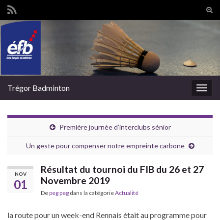
Tog
sear
Search for:
for
Trégor Badminton
Togg
navig
Première journée d’interclubs sénior
Un geste pour compenser notre empreinte carbone
Résultat du tournoi du FIB du 26 et 27
NOV
Novembre 2019
01
De
peg peg
dans la catégorie
Actualité
la route pour un week-end Rennais était au programme pour