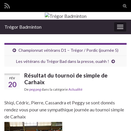
Tog
sear
Search for:
for
Trégor Badminton
Togg
navig
Championnat vétérans D1 – Trégor / Pordic (journée 5)
Les vétérans du Trégor Bad dans la presse, ouahh !
Résultat du tournoi de simple de
FÉV
Carhaix
20
De
peg peg
dans la catégorie
Actualité
Shiqi, Cédric, Pierre, Cassandra et Peggy se sont donnés
rendez vous pour une sympathique journée au tournoi simple
de Carhaix