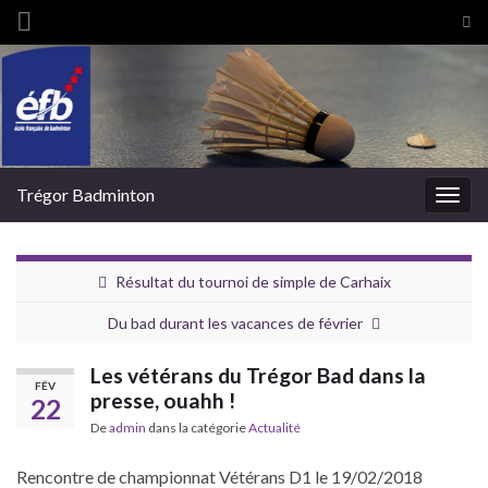
Tog
sea
Search for:
for
Trégor Badminton
Togg
navig
Résultat du tournoi de simple de Carhaix
Du bad durant les vacances de février
Les vétérans du Trégor Bad dans la
FÉV
presse, ouahh !
22
De
admin
dans la catégorie
Actualité
Rencontre de championnat Vétérans D1 le 19/02/2018