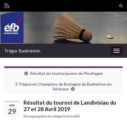
Tog
sear
Search for:
for
Trégor Badminton
Togg
navig
Résultat du tournoi jeunes de Ploufragan
2 Trégorrois Champions de Bretagne de Badminton en
Vétérans
Résultat du tournoi de Landivisiau du
AVR
27 et 28 Avril 2019
29
De
peg peg
dans la catégorie
Actualité