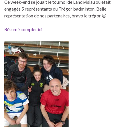
Ce week-end se jouait le tournoi de Landivisiau où était
engagés 5 représentants du Trégor badminton. Belle
représentation de nos partenaires, bravo le trégor 😉
Résumé complet ici