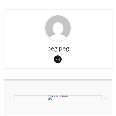
peg peg