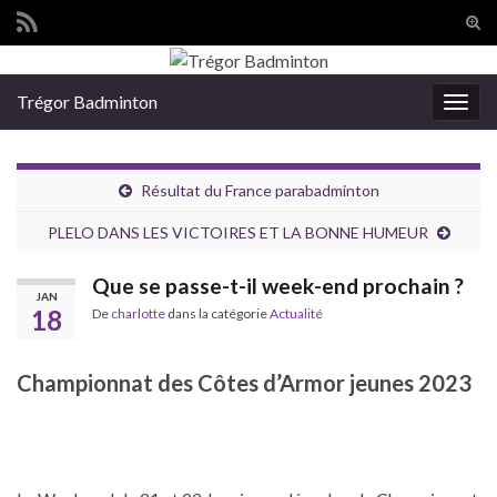
Tog
sear
Search for:
for
Trégor Badminton
Togg
navig
Résultat du France parabadminton
PLELO DANS LES VICTOIRES ET LA BONNE HUMEUR
Que se passe-t-il week-end prochain ?
JAN
18
De
charlotte
dans la catégorie
Actualité
Championnat des Côtes d’Armor jeunes 2023