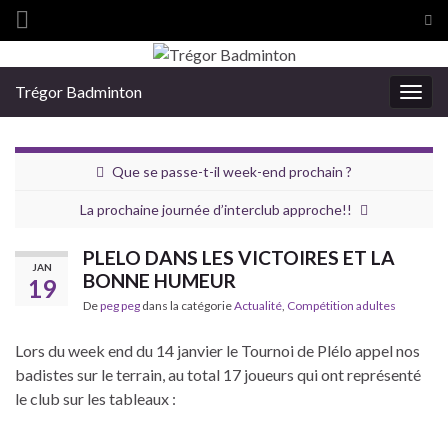
Tog
sea
Search for:
for
Trégor Badminton
Togg
navig
Que se passe-t-il week-end prochain ?
La prochaine journée d’interclub approche!!
PLELO DANS LES VICTOIRES ET LA
JAN
BONNE HUMEUR
19
De
peg peg
dans la catégorie
Actualité
,
Compétition adultes
Lors du week end du 14 janvier le Tournoi de Plélo appel nos
badistes sur le terrain, au total 17 joueurs qui ont représenté
le club sur les tableaux :