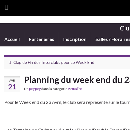
Clu
Accueil
Partenaires
Inscription
Salles / Horaire
Clap de Fin des Interclubs pour ce Week End
Planning du week end du 23
AVR
21
De
peg peg
dans la catégorie
Actualité
Pour le Week end du 23 Avril, le club sera représenté sur le tou
Les Terrains de Quimperlé sur le : Simple/Double Dame/D