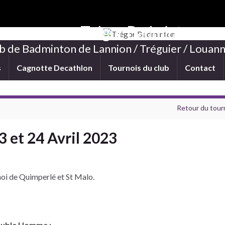
Trégor Badminton
b de Badminton de Lannion / Tréguier / Louann
s
Cagnotte Decathlon
Tournois du club
Contact
Retour du tour
 et 24 Avril 2023
rnoi de Quimperlé et St Malo.
ouble Homme :