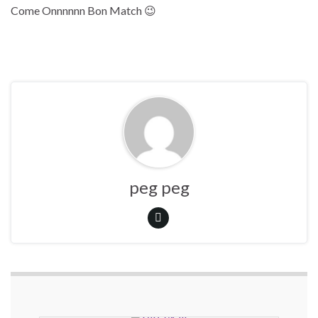
Come Onnnnnn Bon Match 😉
peg peg