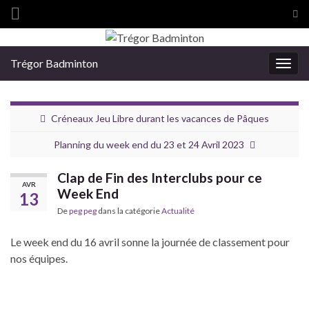
Tog
sea
Search for:
for
Trégor Badminton
Togg
navig
Créneaux Jeu Libre durant les vacances de Pâques
Planning du week end du 23 et 24 Avril 2023
Clap de Fin des Interclubs pour ce
AVR
Week End
13
De
peg peg
dans la catégorie
Actualité
Le week end du 16 avril sonne la journée de classement pour
nos équipes.