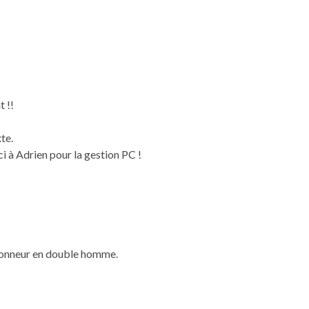
t !!
te.
ci à Adrien pour la gestion PC !
’honneur en double homme.