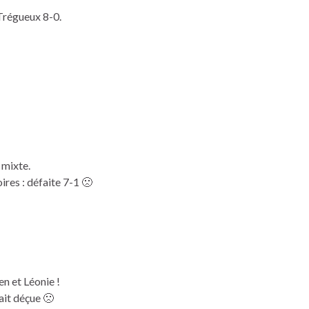
 Trégueux 8-0.
 mixte.
ires : défaite 7-1 🙁
en et Léonie !
ait déçue 🙁