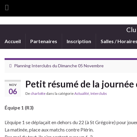
Clu
Accueil
Partenaires
Inscription
Salles / Horaire
Planning Interclubs du Dimanche 05 Novembre
Petit résumé de la journée 
NOV
06
De
charlotte
dans la catégorie
Actualité
,
Interclubs
Équipe 1 (R3)
L’équipe 1 se déplaçait en dehors du 22 (à St Grégoire) pour joue
La matinée, place aux matchs contre Plérin.
Pas mal du tout, ils s’en sortent avec un 6-2.