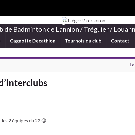
Trégor Badminton
b de Badminton de Lannion / Tréguier / Louann
s
Cagnotte Decathlon
Tournois du club
Contact
Le
d’interclubs
r les 2 équipes du 22 😉