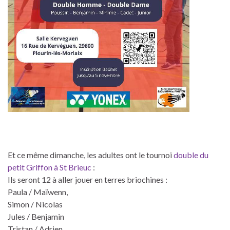
Et ce même dimanche, les adultes ont le tournoi
double
d
u
p
e
t
i
t
G
r
i
f
f
o
n
à St Brieuc
:
Ils seront 12 à aller jouer en terres briochines :
Paula / Maïwenn,
Simon / Nicolas
Jules / Benjamin
Tristan / Adrien