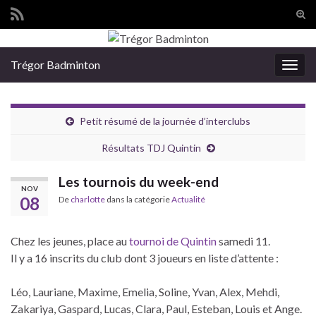
Tog
sear
Search for:
for
Trégor Badminton
Togg
navig
Petit résumé de la journée d’interclubs
Résultats TDJ Quintin
Les tournois du week-end
NOV
08
De
charlotte
dans la catégorie
Actualité
Chez les jeunes, place au
tournoi de Quintin
samedi 11.
Il y a 16 inscrits du club dont 3 joueurs en liste d’attente :
Léo, Lauriane, Maxime, Emelia, Soline, Yvan, Alex, Mehdi,
Zakariya, Gaspard, Lucas, Clara, Paul, Esteban, Louis et Ange.