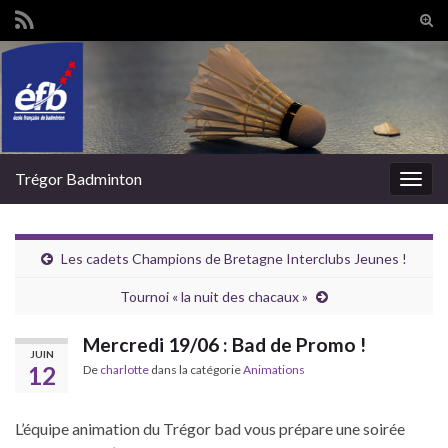
Tog
sear
Search for:
for
Trégor Badminton
Togg
navig
Les cadets Champions de Bretagne Interclubs Jeunes !
Tournoi « la nuit des chacaux »
Mercredi 19/06 : Bad de Promo !
JUIN
12
De
charlotte
dans la catégorie
Animations
L’équipe animation du Trégor bad vous prépare une soirée