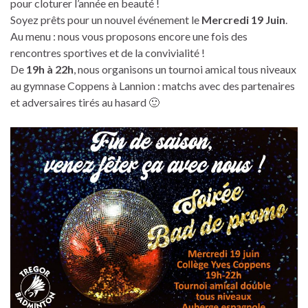
pour cloturer l’année en beauté !
Soyez prêts pour un nouvel événement le
Mercredi 19 Juin
.
Au menu : nous vous proposons encore une fois des
rencontres sportives et de la convivialité !
De
19h à 22h
, nous organisons un tournoi amical tous niveaux
au gymnase Coppens à Lannion : matchs avec des partenaires
et adversaires tirés au hasard 🙂