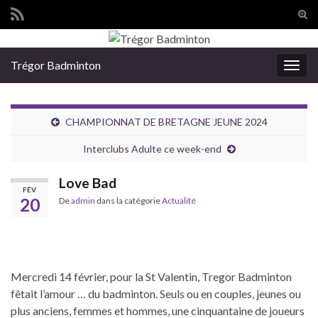
Tog
sear
Search for:
for
Trégor Badminton
Togg
navig
CHAMPIONNAT DE BRETAGNE JEUNE 2024
Interclubs Adulte ce week-end
Love Bad
FÉV
20
De
admin
dans la catégorie
Actualité
Mercredi 14 février, pour la St Valentin, Tregor Badminton
fêtait l’amour … du badminton. Seuls ou en couples, jeunes ou
plus anciens, femmes et hommes, une cinquantaine de joueurs