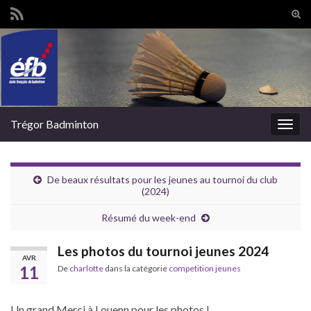
Tog
sear
Search for:
for
Trégor Badminton
Togg
navig
De beaux résultats pour les jeunes au tournoi du club
(2024)
Résumé du week-end
Les photos du tournoi jeunes 2024
AVR
11
De
charlotte
dans la catégorie
competition jeunes
Un grand Merci à Louenn pour les photos !