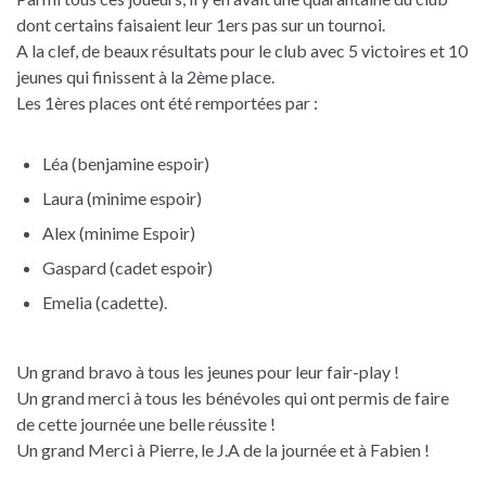
dont certains faisaient leur 1ers pas sur un tournoi.
A la clef, de beaux résultats pour le club avec 5 victoires et 10
jeunes qui finissent à la 2ème place.
Les 1ères places ont été remportées par :
Léa (benjamine espoir)
Laura (minime espoir)
Alex (minime Espoir)
Gaspard (cadet espoir)
Emelia (cadette).
Un grand bravo à tous les jeunes pour leur fair-play !
Un grand merci à tous les bénévoles qui ont permis de faire
de cette journée une belle réussite !
Un grand Merci à Pierre, le J.A de la journée et à Fabien !