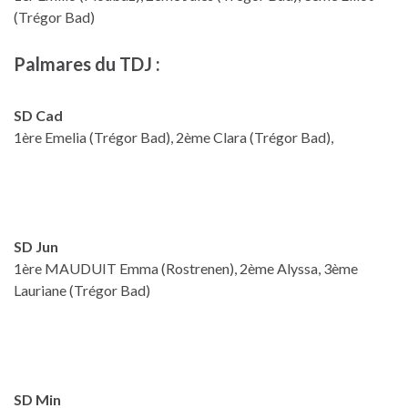
(Trégor Bad)
Palmares du TDJ :
SD Cad
1ère Emelia (Trégor Bad), 2ème Clara (Trégor Bad),
SD Jun
1ère MAUDUIT Emma (Rostrenen), 2ème Alyssa, 3ème
Lauriane (Trégor Bad)
SD Min