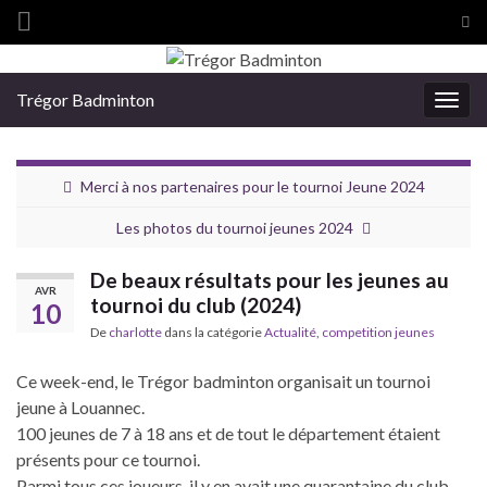
Tog
sea
Search for:
for
Trégor Badminton
Togg
navig
Merci à nos partenaires pour le tournoi Jeune 2024
Les photos du tournoi jeunes 2024
De beaux résultats pour les jeunes au
AVR
tournoi du club (2024)
10
De
charlotte
dans la catégorie
Actualité
,
competition jeunes
Ce week-end, le Trégor badminton organisait un tournoi
jeune à Louannec.
100 jeunes de 7 à 18 ans et de tout le département étaient
présents pour ce tournoi.
Parmi tous ces joueurs, il y en avait une quarantaine du club