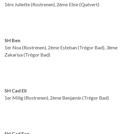
1ère Juliette (Rostrenen), 2ème Elise (Quévert)
SH Ben
1er Noa (Rostrenen), 2ème Esteban (Trégor Bad), 3ème
Zakariya (Trégor Bad)
SH Cad Eli
1er Milig (Rostrenen), 2ème Benjamin (Trégor Bad)
SH Cad Esp