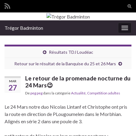
Tog
sear
Search for:
for
Trégor Badminton
Togg
navig
Résultats TDJ Loudéac
Retour sur le résultat de la Banquise du 25 et 26 Mars
Le retour de la promenade nocturne du
MAR
24 Mars😉
27
De
peg peg
dans la catégorie
Actualité
,
Compétition adultes
Le 24 Mars notre duo Nicolas Lintanf et Christophe ont pris
la route en direction de PLougoumelen dans le Morbhian.
Alignés en série 2 dans une poule de 3.
petit retour de Nicolas sur leur aventure nocturne :