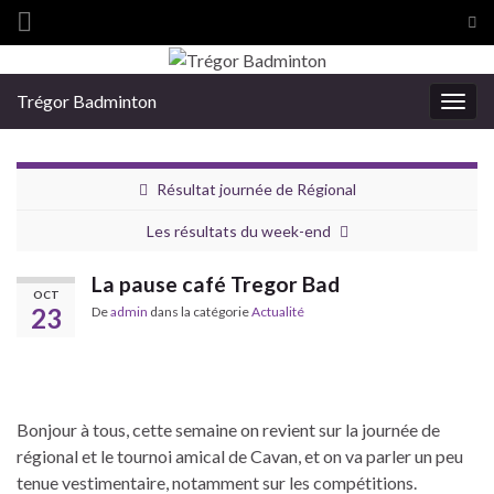
Tog
sea
Search for:
for
Trégor Badminton
Togg
navig
Résultat journée de Régional
Les résultats du week-end
La pause café Tregor Bad
OCT
23
De
admin
dans la catégorie
Actualité
Bonjour à tous, cette semaine on revient sur la journée de
régional et le tournoi amical de Cavan, et on va parler un peu
tenue vestimentaire, notamment sur les compétitions.