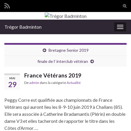
Tog
sear
Search for:
for
Trégor Badminton
Togg
navig
Bretagne Senior 2019
finale de l’ interclub vétéran
France Vétérans 2019
MAI
29
De
admin
dans la catégorie
Actualité
Peggy Corre est qualifiée aux championnats de France
Vétérans qui auront lieu les 8-9-10 juin 2019 à Challans (85).
Elle sera associée à Catherine Bradamantis (Plérin) en double
dame V3 et elles tacheront de rapporter le titre dans les
Côtes d’Armor….