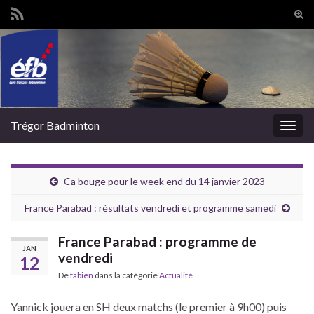
Tog
sear
Search for:
for
Trégor Badminton
Togg
navig
Ca bouge pour le week end du 14 janvier 2023
France Parabad : résultats vendredi et programme samedi
France Parabad : programme de
JAN
vendredi
12
De
fabien
dans la catégorie
Actualité
Yannick jouera en SH deux matchs (le premier à 9h00) puis