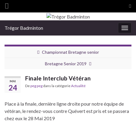
Tog
sea
Search for:
for
Trégor Badminton
Togg
navig
Championnat Bretagne senior
Bretagne Senior 2019
Finale Interclub Vétéran
MAI
24
De
peg peg
dans la catégorie
Actualité
Place à la finale, dernière ligne droite pour notre équipe de
vétéran, le rendez-vous contre Quévert est pris et se passera
chez eux le 28 Mai 2019