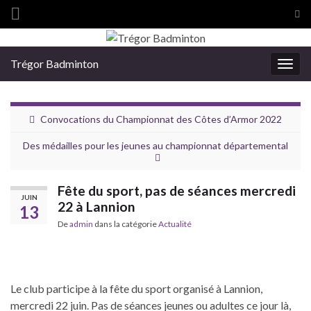
Tog
sea
Search for:
for
Trégor Badminton
Togg
navig
Convocations du Championnat des Côtes d’Armor 2022
Des médailles pour les jeunes au championnat départemental
Fête du sport, pas de séances mercredi
JUIN
22 à Lannion
13
De
admin
dans la catégorie
Actualité
Le club participe à la fête du sport organisé à Lannion,
mercredi 22 juin. Pas de séances jeunes ou adultes ce jour là,