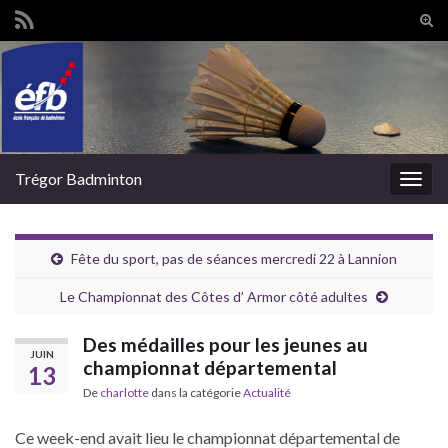
Tog
sear
Search for:
for
Trégor Badminton
Togg
navig
Fête du sport, pas de séances mercredi 22 à Lannion
Le Championnat des Côtes d’ Armor côté adultes
Des médailles pour les jeunes au
JUIN
championnat départemental
13
De
charlotte
dans la catégorie
Actualité
Ce week-end avait lieu le championnat départemental de