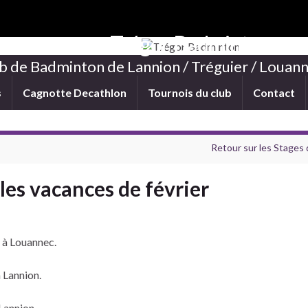
Trégor Badminton
b de Badminton de Lannion / Tréguier / Louann
s
Cagnotte Decathlon
Tournois du club
Contact
Retour sur les Stages 
les vacances de février
 à Louannec.
 Lannion.
Lannion.