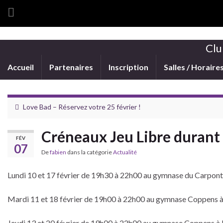
Clu
Accueil
Partenaires
Inscription
Salles / Horaire
Love Bad – Réservez votre 25 février !
Créneaux Jeu Libre durant 
FÉV
07
De
fabien
dans la catégorie
Actualité
Lundi 10 et 17 février de 19h30 à 22h00 au gymnase du Carpont
Mardi 11 et 18 février de 19h00 à 22h00 au gymnase Coppens à
Jeudi 13 et 20 février de 19h00 à 22h00 au gymnase Coppens à 