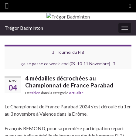
Tog
sea
Search for:
for
Trégor Badminton
Togg
navig
Tournoi du FIB
ça se passe ce week-end (09-10-11 Novembre)
4 médailles décrochées au
NOV
Championnat de France Parabad
04
De
fabien
dans la catégorie
Actualité
Le Championnat de France Parabad 2024 s’est déroulé du 1er
au 3 novembre à Valence dans la Drôme.
François REMOND, pour sa première participation repart
avec une belle médaille de bronze en double hommes SL3/