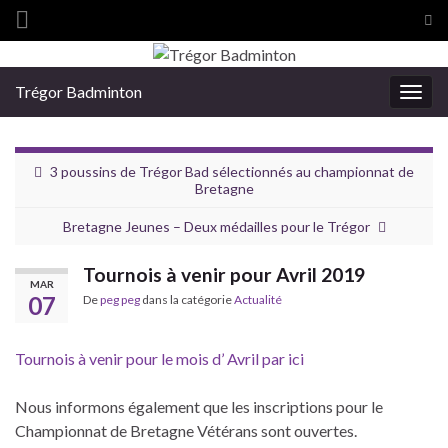
Tog
sea
Search for:
for
Trégor Badminton
Togg
navig
3 poussins de Trégor Bad sélectionnés au championnat de
Bretagne
Bretagne Jeunes – Deux médailles pour le Trégor
Tournois à venir pour Avril 2019
MAR
07
De
peg peg
dans la catégorie
Actualité
Tournois à venir pour le mois d’ Avril par ici
Nous informons également que les inscriptions pour le
Championnat de Bretagne Vétérans sont ouvertes.