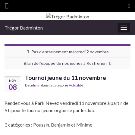
Tog
sea
Search for:
for
Trégor Badminton
Togg
navig
Pas d’entrainement mercredi 2 novembre
Bilan de l’épopée de nos jeunes à Rostrenen
Tournoi jeune du 11 novembre
NOV
08
De
admin
dans la catégorie
Actualité
Rendez vous à Park Nevez vendredi 11 novembre à partir de
9 h pour le tournoi jeune organisé par le club.
3 catégories : Poussin, Benjamin et Minime