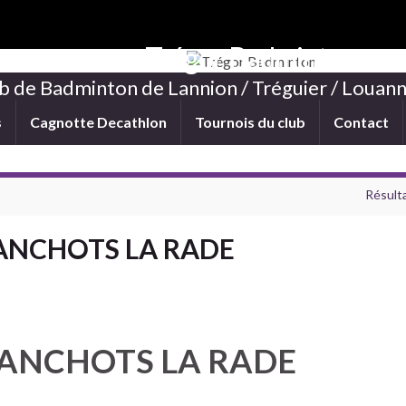
Trégor Badminton
b de Badminton de Lannion / Tréguier / Louann
s
Cagnotte Decathlon
Tournois du club
Contact
Résulta
ANCHOTS LA RADE
MANCHOTS LA RADE