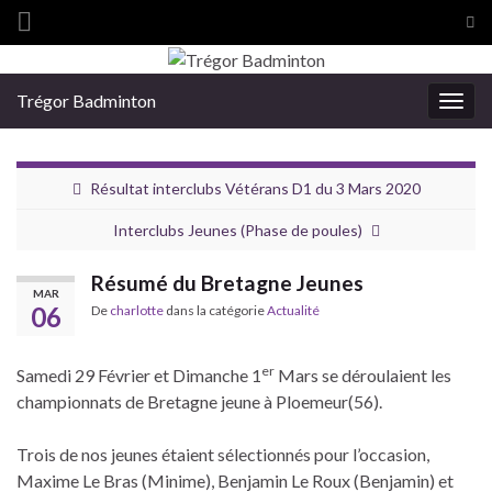
Tog
sea
Search for:
for
Trégor Badminton
Togg
navig
Résultat interclubs Vétérans D1 du 3 Mars 2020
Interclubs Jeunes (Phase de poules)
Résumé du Bretagne Jeunes
MAR
06
De
charlotte
dans la catégorie
Actualité
er
Samedi 29 Février et Dimanche 1
Mars se déroulaient les
championnats de Bretagne jeune à Ploemeur(56).
Trois de nos jeunes étaient sélectionnés pour l’occasion,
Maxime Le Bras (Minime), Benjamin Le Roux (Benjamin) et