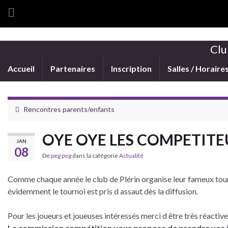
Clu
Accueil
Partenaires
Inscription
Salles / Horaire
Rencontres parents/enfants
OYE OYE LES COMPETITE
JAN
08
De
peg peg
dans la catégorie
Actualité
Comme chaque année le club de Plérin organise leur fameux to
évidemment le tournoi est pris d assaut dès la diffusion.
Pour les joueurs et joueuses intéressés merci d être très réactive
La commission compétition vous propose de prendre vos in