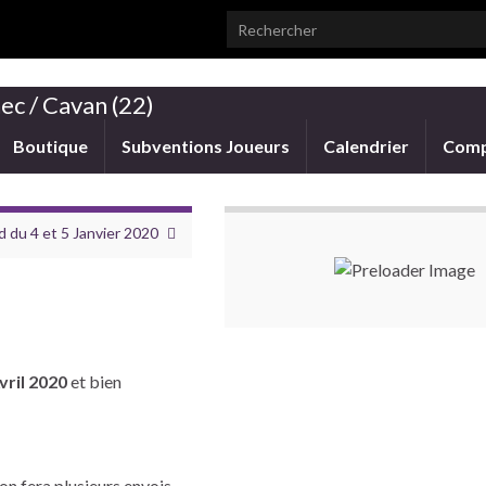
Search for:
ec / Cavan (22)
Boutique
Subventions Joueurs
Calendrier
Comp
 du 4 et 5 Janvier 2020
vril 2020
et bien
 on fera plusieurs envois