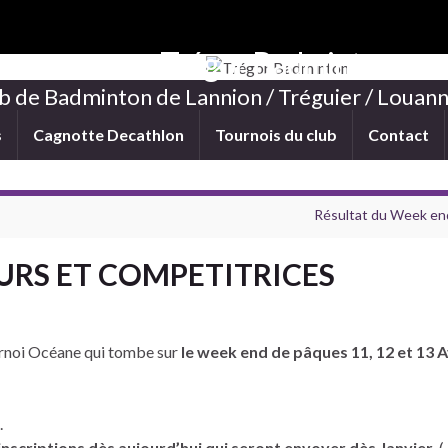
Trégor Badminton
b de Badminton de Lannion / Tréguier / Louann
s
Cagnotte Decathlon
Tournois du club
Contact
Résultat du Week end
URS ET COMPETITRICES
urnoi Océane qui tombe sur
le week end de pâques 11, 12 et 13 A
.
scriptions dès aujourd’hui qui seront envoyer dès Janvier.
(