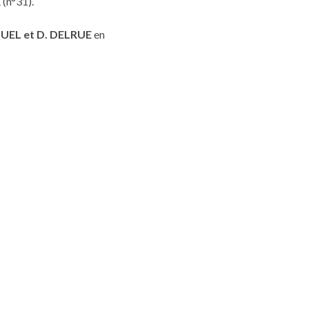
R
(n°31).
UEL et D. DELRUE
en