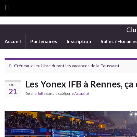
Clu
Accueil
Partenaires
Inscription
Salles / Horaire
Créneaux Jeu Libre durant les vacances de la Toussaint
Les Yonex IFB à Rennes, ça
OCT
21
De
charlotte
dans la catégorie
Actualité