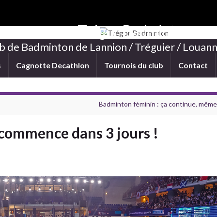
Trégor Badminton
b de Badminton de Lannion / Tréguier / Louann
s
Cagnotte Decathlon
Tournois du club
Contact
Badminton féminin : ça continue, même
 commence dans 3 jours !