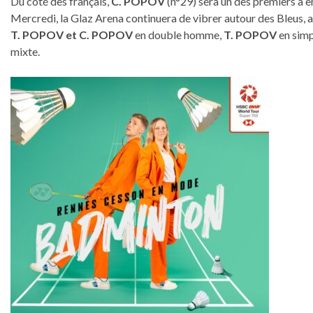
Du côté des français,
C. POPOV
(n°29) sera un des premiers à e
Mercredi, la Glaz Arena continuera de vibrer autour des Bleus, av
T. POPOV et C. POPOV
en double homme,
T. POPOV
en simp
mixte.