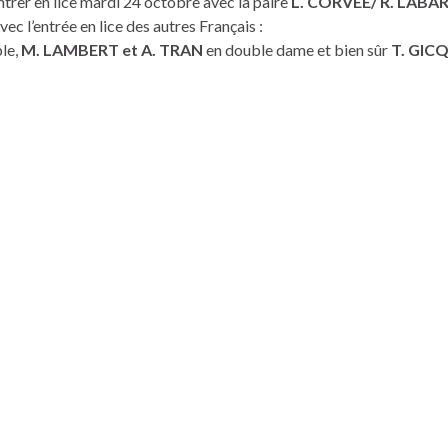
ntrer en lice mardi 24 octobre avec la paire
L. CORVÉE/ R. LABA
ec l’entrée en lice des autres Français :
le,
M. LAMBERT et A. TRAN
en double dame et bien sûr
T. GICQ