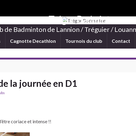
Trégor Badminton
b de Badminton de Lannion / Tréguier / Louann
s
Cagnotte Decathlon
Tournois du club
Contact
de la journée en D1
ubs
’être coriace et intense !!