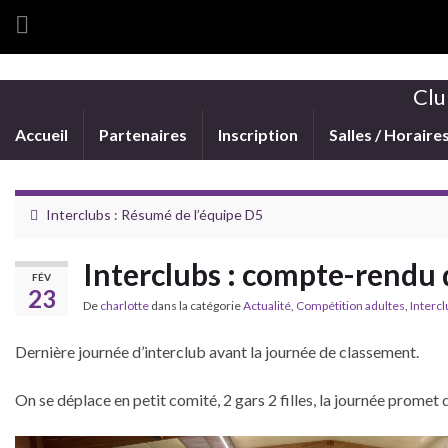
Clu
Accueil
Partenaires
Inscription
Salles / Horaire
Interclubs : Résumé de l’équipe D5
Interclubs : compte-rendu 
FÉV
23
De
charlotte
dans la catégorie
Actualité
,
Compétition adultes
,
Intercl
Dernière journée d’interclub avant la journée de classement.
On se déplace en petit comité, 2 gars 2 filles, la journée promet d