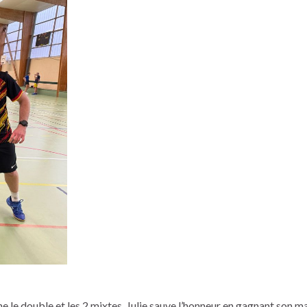
le double et les 2 mixtes. Julie sauve l’honneur en gagnant son ma