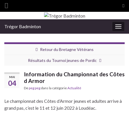
Tog
sea
Search for:
for
Trégor Badminton
Togg
navig
Retour du Bretagne Vétérans
Résultats du Tournoi jeunes de Pordic
Information du Championnat des Côtes
MAI
d Armor
04
De
peg peg
dans la catégorie
Actualité
Le championnat des Côtes d’Armor jeunes et adultes arrive à
grand pas, c’est le 11 et 12 juin 2022 à Loudéac.