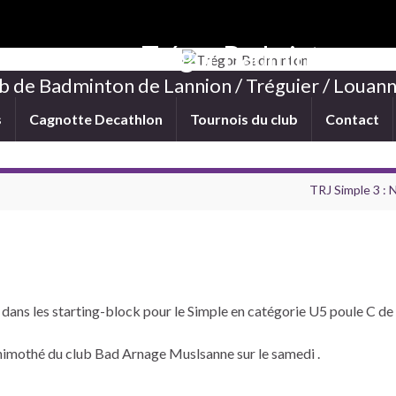
Trégor Badminton
b de Badminton de Lannion / Tréguier / Louann
s
Cagnotte Decathlon
Tournois du club
Contact
TRJ Simple 3 : 
ans les starting-block pour le Simple en catégorie U5 poule C de 
imothé du club Bad Arnage Muslsanne sur le samedi .