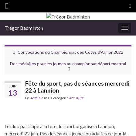
Tog
sea
Search for:
for
Trégor Badminton
Togg
navig
Convocations du Championnat des Côtes d’Armor 2022
Des médailles pour les jeunes au championnat départemental
Fête du sport, pas de séances mercredi
JUIN
22 à Lannion
13
De
admin
dans la catégorie
Actualité
Le club participe à la fête du sport organisé à Lannion,
mercredi 22 juin. Pas de séances jeunes ou adultes ce jour là,