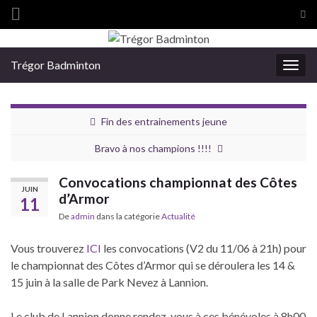
Tog
sea
Search for:
for
Trégor Badminton
Togg
navig
Fin des entrainements jeune
Bravo à nos champions !!!!
Convocations championnat des Côtes
JUIN
d’Armor
11
De
admin
dans la catégorie
Actualité
Vous trouverez
ICI
les convocations (V2 du 11/06 à 21h) pour
le championnat des Côtes d’Armor qui se déroulera les 14 &
15 juin à la salle de Park Nevez à Lannion.
Le club de Lannion donne rendez-vous à ces bénévoles à 8h00